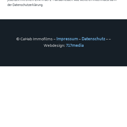
jederzeit mit einem Link in der E-Mail abmelden. Alle weiteren Infos findest du in
der Datenschutzerklärung.
© CaHab Immofilms –
Impressum
–
Datenschutz
–
–
Webdesign:
717media